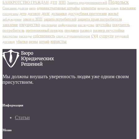
Подольск
БАНКРОТСТВО ГРАЖДАН
ЗПП
ДТП
Защита предпринимателей
административные штрафы
алименты
взыскание
Списание долгов
авто
вернуть товар
долг
досудебная претензия
дети
договор
дольщики
жильё
госорганы
защита прав потребителя
закон о ЗПП
защита потребителей
заблуждение
имущество
заявление
неустойка
покупатель
инспекция
наследство
информация
развод
потребитель
претензионный порядок
продавец
размер неустойки
суд
собственность
супруги
рассрочка
расходы
спор с туроператором
трудовой
юристы
цены
убытки
штраф
договор
Мы должны внушать уверенность людям уже одним своим
присутствием.
Информация
Статьи
Меню