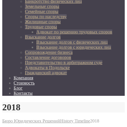
Банкротство физических лиц
Земельные споры
Семейные споры
Споры по наследству
Жилищные споры
Трудовые споры
Адвокат по решению трудовых споров
Взыскание долгов
Взыскание долгов с физических лиц
Взыскание долгов с юридических лиц
Сопровождение бизнеса
Составление договоров
Представительство в арбитражном суде
Адвокаты в Подольске
Гражданский адвокат
Компания
Стоимость
Блог
Контакты
2018
Бюро Юридических Решений
History Timeline
2018