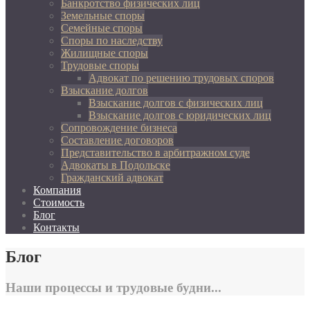
Банкротство физических лиц
Земельные споры
Семейные споры
Споры по наследству
Жилищные споры
Трудовые споры
Адвокат по решению трудовых споров
Взыскание долгов
Взыскание долгов с физических лиц
Взыскание долгов с юридических лиц
Сопровождение бизнеса
Составление договоров
Представительство в арбитражном суде
Адвокаты в Подольске
Гражданский адвокат
Компания
Стоимость
Блог
Контакты
Блог
Наши процессы и трудовые будни...