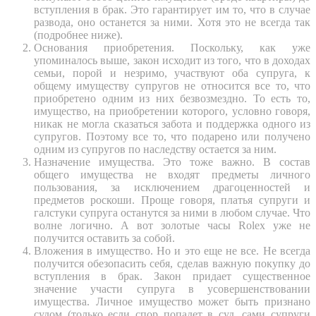
вступления в брак. Это гарантирует им то, что в случае
развода, оно останется за ними. Хотя это не всегда так
(подробнее ниже).
Основания приобретения. Поскольку, как уже
упоминалось выше, закон исходит из того, что в доходах
семьи, порой и незримо, участвуют оба супруга, к
общему имуществу супругов не относится все то, что
приобретено одним из них безвозмездно. То есть то,
имущество, на приобретении которого, условно говоря,
никак не могла сказаться забота и поддержка одного из
супругов. Поэтому все то, что подарено или получено
одним из супругов по наследству остается за ним.
Назначение имущества. Это тоже важно. В состав
общего имущества не входят предметы личного
пользования, за исключением драгоценностей и
предметов роскоши. Проще говоря, платья супруги и
галстуки супруга останутся за ними в любом случае. Что
волне логично. А вот золотые часы Rolex уже не
получится оставить за собой.
Вложения в имущество. Но и это еще не все. Не всегда
получится обезопасить себя, сделав важную покупку до
вступления в брак. Закон придает существенное
значение участи супруга в усовершенствовании
имущества. Личное имущество может быть признано
судом (только если спор попадет в суд, сами супруги