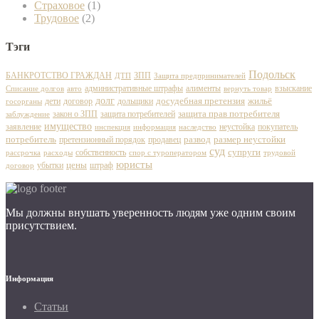
Страховое
(1)
Трудовое
(2)
Тэги
Подольск
БАНКРОТСТВО ГРАЖДАН
ЗПП
ДТП
Защита предпринимателей
административные штрафы
алименты
взыскание
Списание долгов
авто
вернуть товар
долг
досудебная претензия
дети
договор
дольщики
жильё
госорганы
защита прав потребителя
закон о ЗПП
защита потребителей
заблуждение
имущество
заявление
неустойка
покупатель
инспекция
наследство
информация
развод
потребитель
претензионный порядок
продавец
размер неустойки
суд
собственность
супруги
рассрочка
расходы
спор с туроператором
трудовой
юристы
цены
убытки
штраф
договор
Мы должны внушать уверенность людям уже одним своим
присутствием.
Информация
Статьи