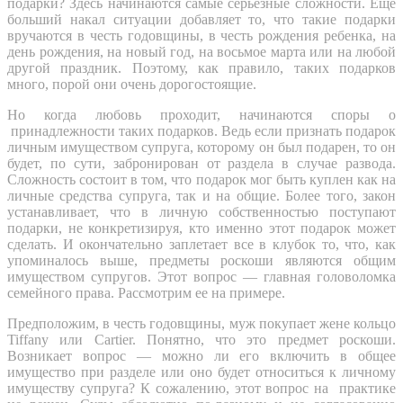
подарки? Здесь начинаются самые серьезные сложности. Еще
больший накал ситуации добавляет то, что такие подарки
вручаются в честь годовщины, в честь рождения ребенка, на
день рождения, на новый год, на восьмое марта или на любой
другой праздник. Поэтому, как правило, таких подарков
много, порой они очень дорогостоящие.
Но когда любовь проходит, начинаются споры о
принадлежности таких подарков. Ведь если признать подарок
личным имуществом супруга, которому он был подарен, то он
будет, по сути, забронирован от раздела в случае развода.
Сложность состоит в том, что подарок мог быть куплен как на
личные средства супруга, так и на общие. Более того, закон
устанавливает, что в личную собственностью поступают
подарки, не конкретизируя, кто именно этот подарок может
сделать. И окончательно заплетает все в клубок то, что, как
упоминалось выше, предметы роскоши являются общим
имуществом супругов. Этот вопрос — главная головоломка
семейного права. Рассмотрим ее на примере.
Предположим, в честь годовщины, муж покупает жене кольцо
Tiffany или Cartier. Понятно, что это предмет роскоши.
Возникает вопрос — можно ли его включить в общее
имущество при разделе или оно будет относиться к личному
имуществу супруга? К сожалению, этот вопрос на практике