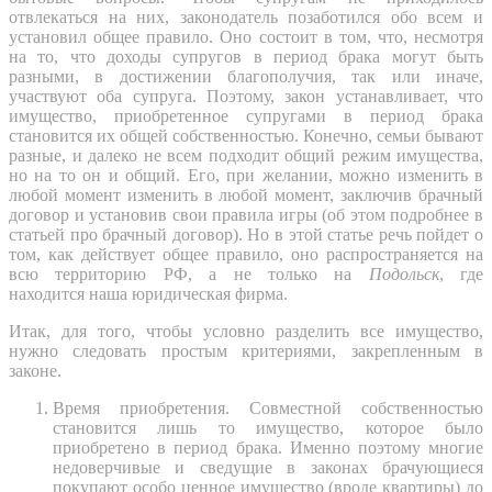
отвлекаться на них, законодатель позаботился обо всем и
установил общее правило. Оно состоит в том, что, несмотря
на то, что доходы супругов в период брака могут быть
разными, в достижении благополучия, так или иначе,
участвуют оба супруга. Поэтому, закон устанавливает, что
имущество, приобретенное супругами в период брака
становится их общей собственностью. Конечно, семьи бывают
разные, и далеко не всем подходит общий режим имущества,
но на то он и общий. Его, при желании, можно изменить в
любой момент изменить в любой момент, заключив брачный
договор и установив свои правила игры (об этом подробнее в
статьей про брачный договор). Но в этой статье речь пойдет о
том, как действует общее правило, оно распространяется на
всю территорию РФ, а не только на
Подольск
, где
находится наша юридическая фирма.
Итак, для того, чтобы условно разделить все имущество,
нужно следовать простым критериями, закрепленным в
законе.
Время приобретения. Совместной собственностью
становится лишь то имущество, которое было
приобретено в период брака. Именно поэтому многие
недоверчивые и сведущие в законах брачующиеся
покупают особо ценное имущество (вроде квартиры) до