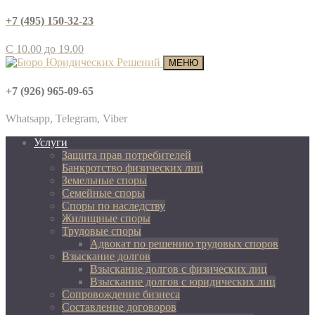
+7 (495) 150-32-23
С 10.00 до 19.00
МЕНЮ
+7 (926) 965-09-65
Whatsapp, Telegram, Viber
Услуги
Защита прав потребителей
Банкротство физических лиц
Земельные споры
Семейные споры
Споры по наследству
Жилищные споры
Трудовые споры
Адвокат по решению трудовых споров
Взыскание долгов
Взыскание долгов с физических лиц
Взыскание долгов с юридических лиц
Сопровождение бизнеса
Составление договоров