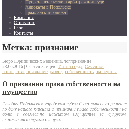
Представительство в арбитражном суде
Адвокаты в Подольске
Гражданский адвокат
Компания
Стоимость
Блог
Контакты
Метка: признание
Бюро Юридических Решений
Блог
признание
23.06.2016
|
Сергей Зайцев
|
Из зала суда
,
Семейное
|
наследство
,
признание
,
развод
,
собственность
,
экспертиза
О признании права собственности на
имущество
Сегодня Подольским городским судом было вынесено решение
по делу нашего клиента о признании права собственности на
долю в совместно нажитом имуществе за супругом,
пережившим другого супруга.