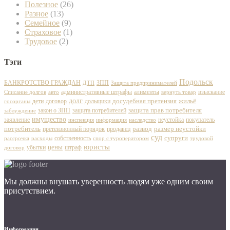
Полезное
(26)
Разное
(13)
Семейное
(9)
Страховое
(1)
Трудовое
(2)
Тэги
Подольск
БАНКРОТСТВО ГРАЖДАН
ЗПП
ДТП
Защита предпринимателей
административные штрафы
алименты
взыскание
Списание долгов
авто
вернуть товар
долг
досудебная претензия
дети
договор
дольщики
жильё
госорганы
защита прав потребителя
закон о ЗПП
защита потребителей
заблуждение
имущество
заявление
неустойка
покупатель
инспекция
наследство
информация
развод
потребитель
претензионный порядок
продавец
размер неустойки
суд
собственность
супруги
рассрочка
расходы
спор с туроператором
трудовой
юристы
цены
убытки
штраф
договор
Мы должны внушать уверенность людям уже одним своим
присутствием.
Информация