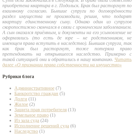
Суть дела заключалась в следующем. В браке была совместно
приобретена квартира в г. Подольск. Брак был расторгнут по
взаимному согласию. Бывшие супруги по договорённости
раздел имущества не производили, решив, что подарят
квартиру единственному сыну. Однако один из супругов
скоропостижно скончался в связи с хроническим заболеванием.
А сын оказался приёмным, и документы на его усыновление не
оформлялись (то есть де юре – не родственником, не
имеющем права вступить в наследство). Бывшая супруга, так
как брак был расторгнут, тоже потеряла право
претендовать на открывшееся наследство. Примерно с
такой ситуацией они и обратились в нашу компанию.
Читать
далее
«О признании права собственности на имущество»
Рубрики блога
Административное
(7)
Банкротство граждан
(5)
Долги
(11)
Жилое
(2)
Защита прав потребителя
(13)
Земельное право
(1)
Из зала суда
(24)
Исполнение решений суда
(6)
Наследство
(1)